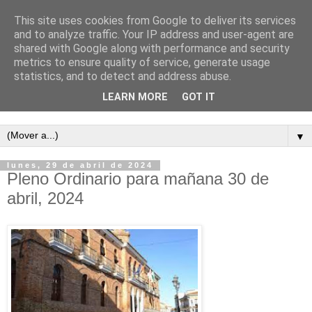
This site uses cookies from Google to deliver its services
and to analyze traffic. Your IP address and user-agent are
shared with Google along with performance and security
metrics to ensure quality of service, generate usage
statistics, and to detect and address abuse.
LEARN MORE
GOT IT
Semanario independiente de Calañas
▼
lunes, 29 de abril de 2024
Pleno Ordinario para mañana 30 de
abril, 2024