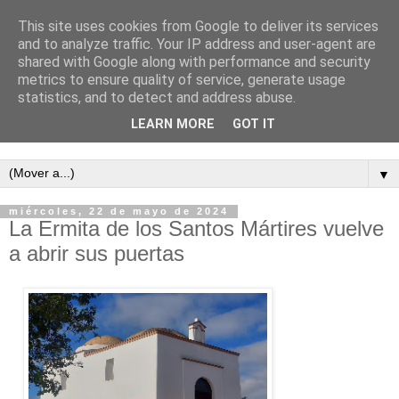
This site uses cookies from Google to deliver its services
and to analyze traffic. Your IP address and user-agent are
shared with Google along with performance and security
metrics to ensure quality of service, generate usage
statistics, and to detect and address abuse.
LEARN MORE
GOT IT
Semanario independiente de Calañas
▼
miércoles, 22 de mayo de 2024
La Ermita de los Santos Mártires vuelve
a abrir sus puertas