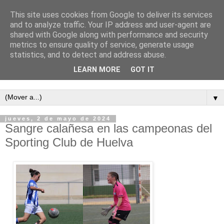
This site uses cookies from Google to deliver its services
and to analyze traffic. Your IP address and user-agent are
shared with Google along with performance and security
metrics to ensure quality of service, generate usage
statistics, and to detect and address abuse.
LEARN MORE
GOT IT
Semanario independiente de Calañas
▼
jueves, 2 de mayo de 2024
Sangre calañesa en las campeonas del
Sporting Club de Huelva