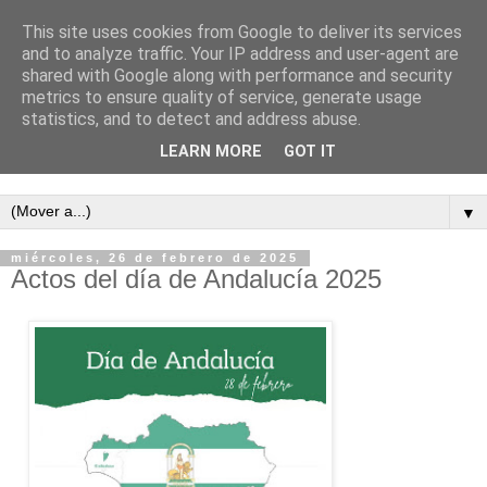
This site uses cookies from Google to deliver its services
and to analyze traffic. Your IP address and user-agent are
shared with Google along with performance and security
metrics to ensure quality of service, generate usage
statistics, and to detect and address abuse.
LEARN MORE
GOT IT
Semanario independiente de Calañas
▼
miércoles, 26 de febrero de 2025
Actos del día de Andalucía 2025