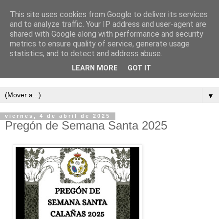
This site uses cookies from Google to deliver its services
and to analyze traffic. Your IP address and user-agent are
shared with Google along with performance and security
metrics to ensure quality of service, generate usage
statistics, and to detect and address abuse.
LEARN MORE
GOT IT
Semanario independiente de Calañas
▼
viernes, 4 de abril de 2025
Pregón de Semana Santa 2025