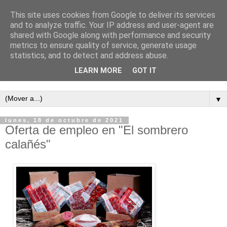
This site uses cookies from Google to deliver its services
and to analyze traffic. Your IP address and user-agent are
shared with Google along with performance and security
metrics to ensure quality of service, generate usage
statistics, and to detect and address abuse.
LEARN MORE
GOT IT
Semanario independiente de Calañas
▼
lunes, 18 de octubre de 2021
Oferta de empleo en "El sombrero
calañés"