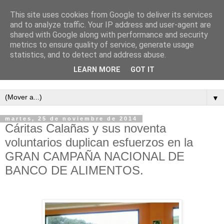
This site uses cookies from Google to deliver its services
and to analyze traffic. Your IP address and user-agent are
shared with Google along with performance and security
metrics to ensure quality of service, generate usage
statistics, and to detect and address abuse.
LEARN MORE
GOT IT
Semanario independiente de Calañas
▼
martes, 25 de noviembre de 2014
Cáritas Calañas y sus noventa
voluntarios duplican esfuerzos en la
GRAN CAMPAÑA NACIONAL DE
BANCO DE ALIMENTOS.