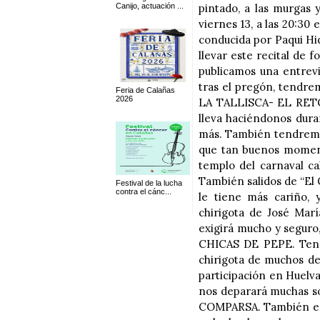
Canijo, actuación ...
pintado, a las murgas y
viernes 13, a las 20:3
conducida por Paqui Hi
llevar este recital de 
publicamos una entrevi
tras el pregón, tendre
Feria de Calañas
2026
LA TALLISCA- EL RETOR
lleva haciéndonos dura
más. También tendremos
que tan buenos moment
templo del carnaval c
También salidos de “El 
Festival de la lucha
contra el cánc...
le tiene más cariño, 
chirigota de José Marí
exigirá mucho y seguro,
CHICAS DE PEPE. Tend
chirigota de muchos de
participación en Huelva
nos deparará muchas 
COMPARSA. También est