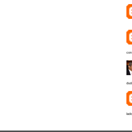
con
dud
lado