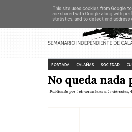
Asociaciones
Génesis
This site uses cookies from Google to 
PAGINAS
Inicio
Contacto
Anúnciate
are shared with Google along with per
statistics, and to detect and address 
Feria de Calañas
Festival de la lucha
2026
contra el cáncer 2026
SEMANARIO INDEPENDIENTE DE CAL
PORTADA
CALAÑAS
SOCIEDAD
CU
No queda nada p
Publicado por :
elmorante.es
a :
miércoles, 4