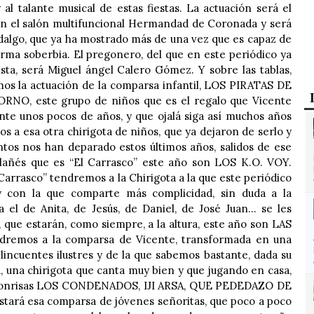
 al talante musical de estas fiestas. La actuación será el
0 en el salón multifuncional Hermandad de Coronada y será
dalgo, que ya ha mostrado más de una vez que es capaz de
forma soberbia. El pregonero, del que en este periódico ya
sta, será Miguel ángel Calero Gómez. Y sobre las tablas,
mos la actuación de la comparsa infantil, LOS PIRATAS DE
NO, este grupo de niños que es el regalo que Vicente
nte unos pocos de años, y que ojalá siga así muchos años
 a esa otra chirigota de niños, que ya dejaron de serlo y
os nos han deparado estos últimos años, salidos de ese
alañés que es “El Carrasco” este año son LOS K.O. VOY.
Carrasco” tendremos a la Chirigota a la que este periódico
y con la que comparte más complicidad, sin duda a la
a el de Anita, de Jesús, de Daniel, de José Juan… se les
 que estarán, como siempre, a la altura, este año son LAS
remos a la comparsa de Vicente, transformada en una
lincuentes ilustres y de la que sabemos bastante, dada su
, una chirigota que canta muy bien y que jugando en casa,
sonrisas LOS CONDENADOS, IJI ARSA, QUE PEDEDAZO DE
ará esa comparsa de jóvenes señoritas, que poco a poco