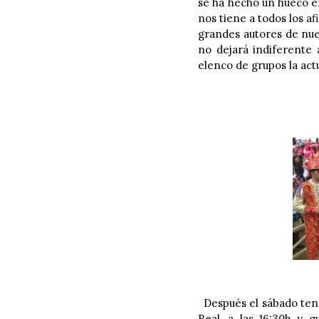
se ha hecho un hueco en
nos tiene a todos los af
grandes autores de nue
no dejará indiferente
elenco de grupos la act
Después el sábado tend
Real, a las 16:30h y 