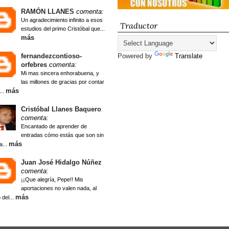
RAMÓN LLANES
comenta:
Un agradecimiento infinito a esos
Traductor
estudios del primo Cristóbal que...
más
fernandezcontioso-
Powered by
Translate
orfebres
comenta:
Mi mas sincera enhorabuena, y
las millones de gracias por contar
más
...
Cristóbal Llanes Baquero
comenta:
Encantado de aprender de
entradas cómo estás que son sin
más
a...
Juan José Hidalgo Núñez
comenta:
¡¡Que alegría, Pepe!! Mis
aportaciones no valen nada, al
más
 del...