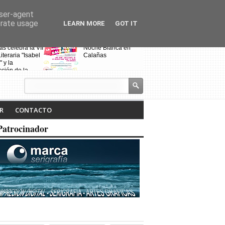
user-agent
erate usage
LEARN MORE
GOT IT
s celebra la VII
Noche Blanca en
Fin de curso de
iteraria "Isabel
Calañas
escuela de bai
" y la
"Toma que tom
ción de la
a ruta
R
CONTACTO
Patrocinador