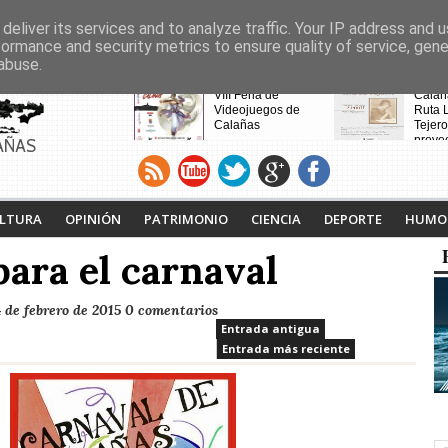
deliver its services and to analyze traffic. Your IP address and 
formance and security metrics to ensure quality of service, gen
abuse.
CABECERAS
Calañas y el Cerro de
VIII Feria de
Calaña
Andévalo acogen a
Videojuegos de
Ruta L
vecinos de Villanueva
Calañas
Tejero
de la Cruces
proyec
AÑAS
desalojados por el
pasad
incendio
LTURA
OPINIÓN
PATRIMONIO
CIENCIA
DEPORTE
HUMO
ara el carnaval
 de febrero de 2015
0 comentarios
Entrada antigua
Entrada más reciente