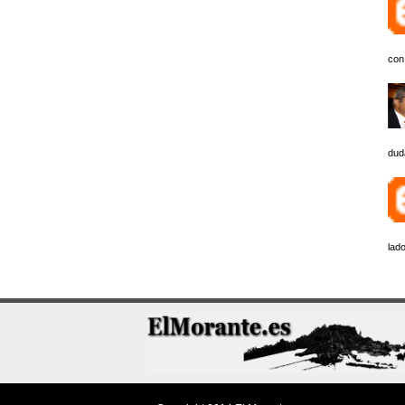
con
dud
lado