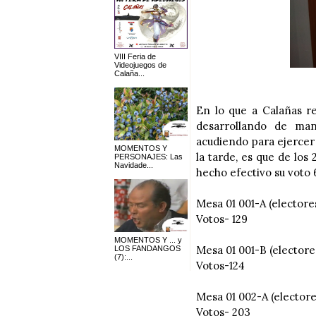
VIII Feria de
Videojuegos de
Calaña...
En lo que a Calañas re
desarrollando de man
acudiendo para ejercer 
MOMENTOS Y
la tarde, es que de los
PERSONAJES: Las
Navidade...
hecho efectivo su voto 
Mesa 01 001-A (electore
Votos- 129
MOMENTOS Y ... y
Mesa 01 001-B (electore
LOS FANDANGOS
(7):...
Votos-124
Mesa 01 002-A (electore
Votos- 203