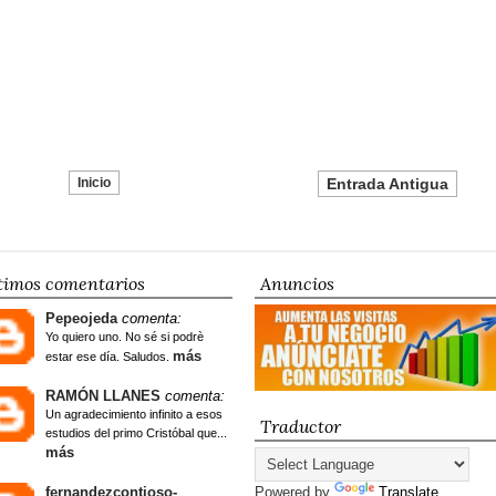
Inicio
Entrada Antigua
timos comentarios
Anuncios
Pepeojeda
comenta:
Yo quiero uno. No sé si podrè
más
estar ese día. Saludos.
RAMÓN LLANES
comenta:
Un agradecimiento infinito a esos
Traductor
estudios del primo Cristóbal que...
más
fernandezcontioso-
Powered by
Translate