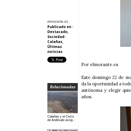
elmorante.es
Publicado en :
Destacado
,
Sociedad-
Calañas
,
Últimas
noticias
Por elmorante.es
Este domingo 22 de mar
da la oportunidad a tod
Relacionadas
autónoma y elegir qui
años.
Calañas y el Cerro
de Andévalo acog...