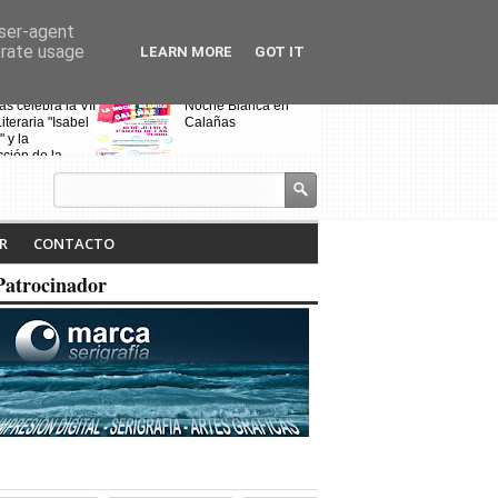
user-agent
erate usage
LEARN MORE
GOT IT
s celebra la VII
Noche Blanca en
Fin de curso de
iteraria "Isabel
Calañas
escuela de bai
" y la
"Toma que tom
ción de la
a ruta
R
CONTACTO
Patrocinador