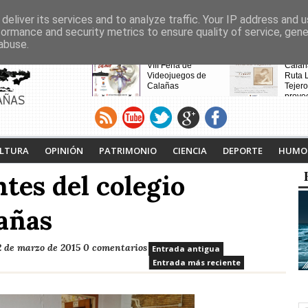
deliver its services and to analyze traffic. Your IP address and 
formance and security metrics to ensure quality of service, gen
abuse.
CABECERAS
Calañas y el Cerro de
VIII Feria de
Calaña
Andévalo acogen a
Videojuegos de
Ruta L
vecinos de Villanueva
Calañas
Tejero
de la Cruces
proyec
AÑAS
desalojados por el
pasad
incendio
LTURA
OPINIÓN
PATRIMONIO
CIENCIA
DEPORTE
HUMO
tes del colegio
lañas
 de marzo de 2015
0 comentarios
Entrada antigua
Entrada más reciente