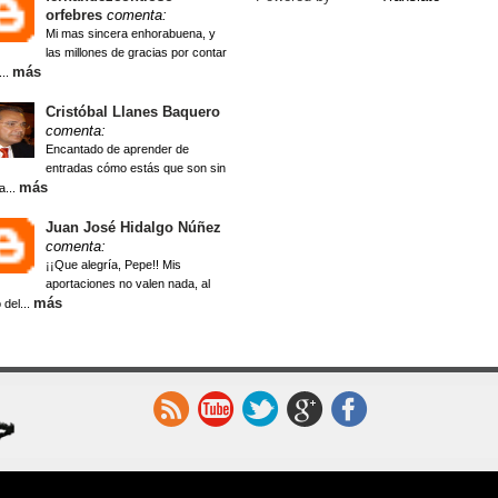
orfebres
comenta:
Mi mas sincera enhorabuena, y
las millones de gracias por contar
más
...
Cristóbal Llanes Baquero
comenta:
Encantado de aprender de
entradas cómo estás que son sin
más
a...
Juan José Hidalgo Núñez
comenta:
¡¡Que alegría, Pepe!! Mis
aportaciones no valen nada, al
más
 del...