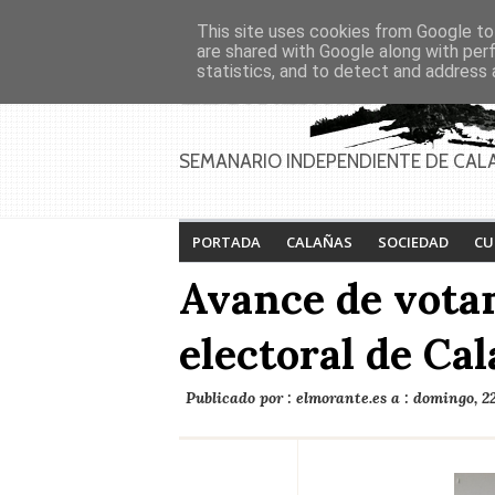
Asociaciones
Génesis
This site uses cookies from Google to 
PAGINAS
Inicio
Contacto
Anúnciate
are shared with Google along with per
statistics, and to detect and address 
Feria de Calañas
Festival de la lucha
2026
contra el cáncer 2026
SEMANARIO INDEPENDIENTE DE CAL
PORTADA
CALAÑAS
SOCIEDAD
CU
Avance de votan
electoral de Ca
Publicado por :
elmorante.es
a :
domingo, 22