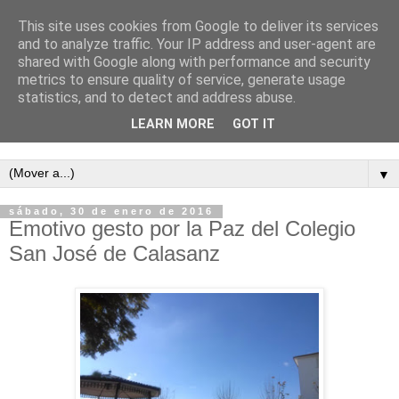
This site uses cookies from Google to deliver its services
and to analyze traffic. Your IP address and user-agent are
shared with Google along with performance and security
metrics to ensure quality of service, generate usage
statistics, and to detect and address abuse.
LEARN MORE
GOT IT
Semanario independiente de Calañas
▼
sábado, 30 de enero de 2016
Emotivo gesto por la Paz del Colegio
San José de Calasanz