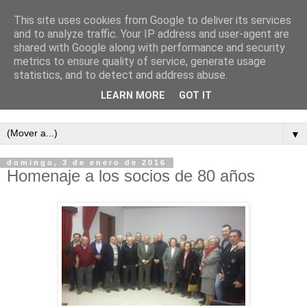
This site uses cookies from Google to deliver its services
and to analyze traffic. Your IP address and user-agent are
shared with Google along with performance and security
metrics to ensure quality of service, generate usage
statistics, and to detect and address abuse.
LEARN MORE
GOT IT
Semanario independiente de Calañas
▼
domingo, 3 de enero de 2016
Homenaje a los socios de 80 años