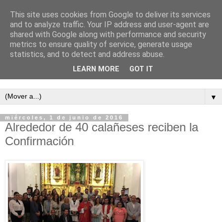
This site uses cookies from Google to deliver its services
and to analyze traffic. Your IP address and user-agent are
shared with Google along with performance and security
metrics to ensure quality of service, generate usage
statistics, and to detect and address abuse.
LEARN MORE
GOT IT
Semanario independiente de Calañas
▼
miércoles, 1 de junio de 2016
Alrededor de 40 calañeses reciben la
Confirmación