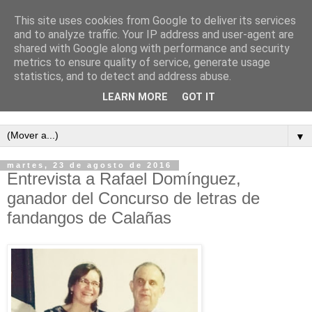
This site uses cookies from Google to deliver its services
and to analyze traffic. Your IP address and user-agent are
shared with Google along with performance and security
metrics to ensure quality of service, generate usage
statistics, and to detect and address abuse.
LEARN MORE
GOT IT
Semanario independiente de Calañas
▼
martes, 23 de agosto de 2016
Entrevista a Rafael Domínguez,
ganador del Concurso de letras de
fandangos de Calañas