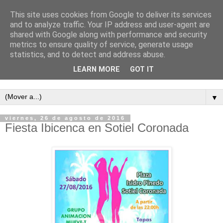
This site uses cookies from Google to deliver its services
and to analyze traffic. Your IP address and user-agent are
shared with Google along with performance and security
metrics to ensure quality of service, generate usage
statistics, and to detect and address abuse.
LEARN MORE
GOT IT
Semanario independiente de Calañas
▼
viernes, 26 de agosto de 2016
Fiesta Ibicenca en Sotiel Coronada