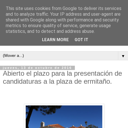
This site uses cookies from Google to deliver its services
and to analyze traffic. Your IP address and user-agent are
shared with Google along with performance and security
metrics to ensure quality of service, generate usage
statistics, and to detect and address abuse.
LEARN MORE
GOT IT
Semanario independiente de Calañas
▼
jueves, 13 de octubre de 2016
Abierto el plazo para la presentación de
candidaturas a la plaza de ermitaño.