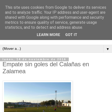
This site uses cookies from Google to deliver its services
and to analyze traffic. Your IP address and user-agent are
shared with Google along with performance and security
metrics to ensure quality of service, generate usage
statistics, and to detect and address abuse.
LEARN MORE
GOT IT
Semanario independiente de Calañas
▼
lunes, 14 de noviembre de 2016
Empate sin goles del Calañas en
Zalamea