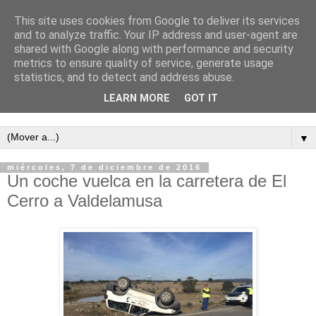
This site uses cookies from Google to deliver its services
and to analyze traffic. Your IP address and user-agent are
shared with Google along with performance and security
metrics to ensure quality of service, generate usage
statistics, and to detect and address abuse.
LEARN MORE
GOT IT
Semanario independiente de Calañas
▼
miércoles, 7 de diciembre de 2016
Un coche vuelca en la carretera de El
Cerro a Valdelamusa