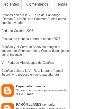
Recientes
Comentarios
Temas
Calañas celebra la VII Ruta del Fandango
"Román J. Limón" con Cabezas Rubias como
pueblo invitado
Feria de Calañas 2026
Festival de la lucha contra el cáncer 2026
Calañas y el Cerro de Andévalo acogen a
vecinos de Villanueva de la Cruces desalojados
por el incendio
VIII Feria de Videojuegos de Calañas
Calañas celebra la VII Ruta Literaria "Isabel
Tejero" y la proyección de la pasada ruta
Pepeojeda
comenta:
Yo quiero uno. No sé si podrè estar ese día.
más
Saludos.
RAMÓN LLANES
comenta:
Un agradecimiento infinito a esos estudios