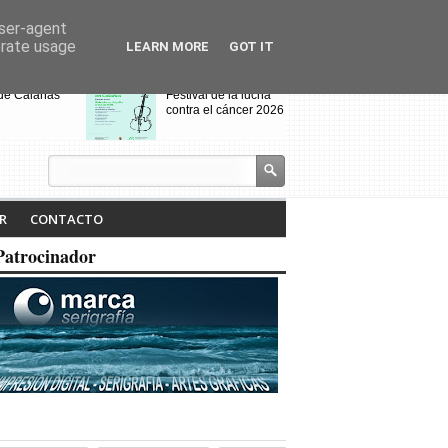
user-agent
erate usage
LEARN MORE
GOT IT
 de Calañas
Festival de la lucha
contra el cáncer 2026
s y el Cerro de
VIII Feria de
alo acogen a
Videojuegos de
os de Villanueva
Calañas
 Cruces
jados por el
Calañas celebra la VII
R
CONTACTO
dio
Ruta Literaria "Isabel
Tejero" y la
Patrocinador
proyección de la
pasada ruta