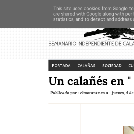
Asociaciones
Génesis
This site uses cookies from Google to 
PAGINAS
Inicio
Contacto
Anúnciate
are shared with Google along with per
statistics, and to detect and address 
SEMANARIO INDEPENDIENTE DE CAL
PORTADA
CALAÑAS
SOCIEDAD
CU
Un calañés en "
Publicado por :
elmorante.es
a :
jueves, 4 d