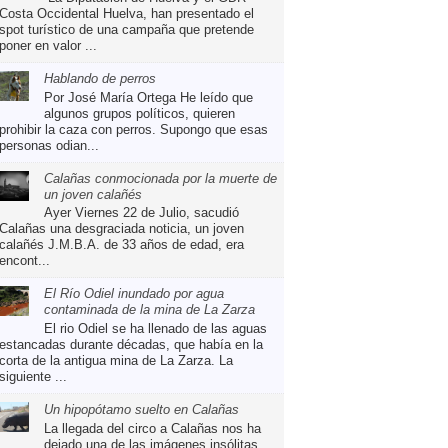
Costa Occidental Huelva, han presentado el
spot turístico de una campaña que pretende
poner en valor ...
Hablando de perros
Por José María Ortega He leído que
algunos grupos políticos, quieren
prohibir la caza con perros. Supongo que esas
personas odian...
Calañas conmocionada por la muerte de
un joven calañés
Ayer Viernes 22 de Julio, sacudió
Calañas una desgraciada noticia, un joven
calañés J.M.B.A. de 33 años de edad, era
encont...
El Río Odiel inundado por agua
contaminada de la mina de La Zarza
El rio Odiel se ha llenado de las aguas
estancadas durante décadas, que había en la
corta de la antigua mina de La Zarza. La
siguiente ...
Un hipopótamo suelto en Calañas
La llegada del circo a Calañas nos ha
dejado una de las imágenes insólitas