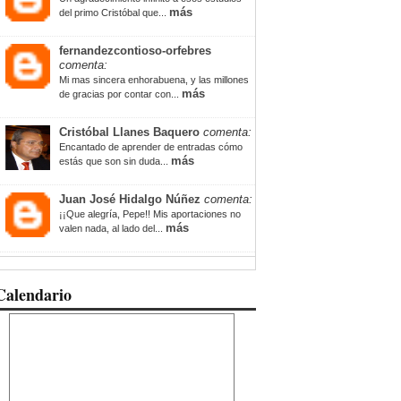
más
del primo Cristóbal que...
fernandezcontioso-orfebres
comenta:
Mi mas sincera enhorabuena, y las millones
más
de gracias por contar con...
Cristóbal Llanes Baquero
comenta:
Encantado de aprender de entradas cómo
más
estás que son sin duda...
Juan José Hidalgo Núñez
comenta:
¡¡Que alegría, Pepe!! Mis aportaciones no
más
valen nada, al lado del...
Calendario