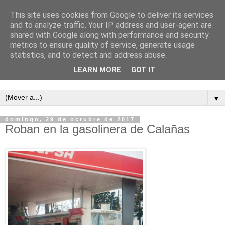
This site uses cookies from Google to deliver its services
and to analyze traffic. Your IP address and user-agent are
shared with Google along with performance and security
metrics to ensure quality of service, generate usage
statistics, and to detect and address abuse.
LEARN MORE
GOT IT
Semanario independiente de Calañas
▼
domingo, 29 de octubre de 2017
Roban en la gasolinera de Calañas