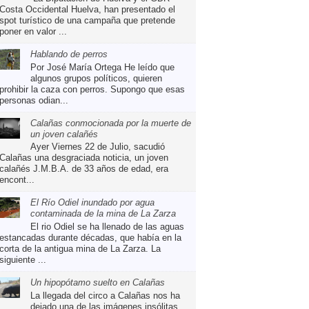
Costa Occidental Huelva, han presentado el
spot turístico de una campaña que pretende
poner en valor ...
Hablando de perros
Por José María Ortega He leído que
algunos grupos políticos, quieren
prohibir la caza con perros. Supongo que esas
personas odian...
Calañas conmocionada por la muerte de
un joven calañés
Ayer Viernes 22 de Julio, sacudió
Calañas una desgraciada noticia, un joven
calañés J.M.B.A. de 33 años de edad, era
encont...
El Río Odiel inundado por agua
contaminada de la mina de La Zarza
El rio Odiel se ha llenado de las aguas
estancadas durante décadas, que había en la
corta de la antigua mina de La Zarza. La
siguiente ...
Un hipopótamo suelto en Calañas
La llegada del circo a Calañas nos ha
dejado una de las imágenes insólitas