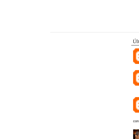
Úl
con