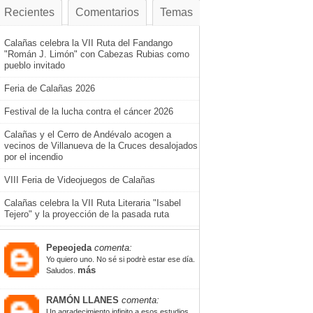
Recientes
Comentarios
Temas
Calañas celebra la VII Ruta del Fandango
"Román J. Limón" con Cabezas Rubias como
pueblo invitado
Feria de Calañas 2026
Festival de la lucha contra el cáncer 2026
Calañas y el Cerro de Andévalo acogen a
vecinos de Villanueva de la Cruces desalojados
por el incendio
VIII Feria de Videojuegos de Calañas
Calañas celebra la VII Ruta Literaria "Isabel
Tejero" y la proyección de la pasada ruta
Pepeojeda
comenta:
Yo quiero uno. No sé si podrè estar ese día.
más
Saludos.
RAMÓN LLANES
comenta:
Un agradecimiento infinito a esos estudios