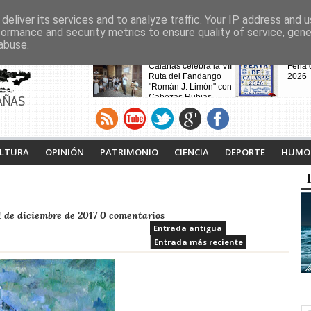
deliver its services and to analyze traffic. Your IP address and 
formance and security metrics to ensure quality of service, gen
abuse.
CABECERAS
Calañas celebra la VII
Feria
Ruta del Fandango
2026
"Román J. Limón" con
Cabezas Rubias
AÑAS
como pueblo invitado
Calaña
Andév
vecin
de la
desalo
LTURA
OPINIÓN
PATRIMONIO
CIENCIA
DEPORTE
HUMO
incen
Noche Blanca en
 de diciembre de 2017
0 comentarios
Calañas
Entrada antigua
Entrada más reciente