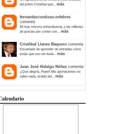
más
del primo Cristóbal que...
fernandezcontioso-orfebres
comenta:
Mi mas sincera enhorabuena, y las millones
más
de gracias por contar con...
Cristóbal Llanes Baquero
comenta:
Encantado de aprender de entradas cómo
más
estás que son sin duda...
Juan José Hidalgo Núñez
comenta:
¡¡Que alegría, Pepe!! Mis aportaciones no
más
valen nada, al lado del...
Calendario