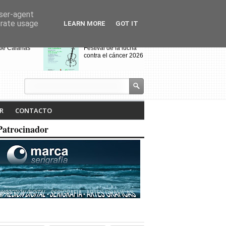
user-agent
erate usage
LEARN MORE
GOT IT
 de Calañas
Festival de la lucha
contra el cáncer 2026
s y el Cerro de
VIII Feria de
alo acogen a
Videojuegos de
os de Villanueva
Calañas
 Cruces
jados por el
Calañas celebra la VII
R
CONTACTO
dio
Ruta Literaria "Isabel
Tejero" y la
Patrocinador
proyección de la
pasada ruta