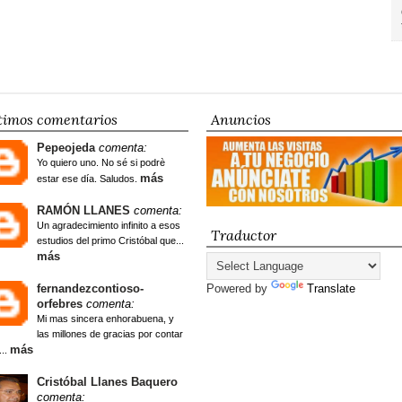
timos comentarios
Anuncios
Pepeojeda
comenta:
Yo quiero uno. No sé si podrè
más
estar ese día. Saludos.
RAMÓN LLANES
comenta:
Un agradecimiento infinito a esos
Traductor
estudios del primo Cristóbal que...
más
fernandezcontioso-
Powered by
Translate
orfebres
comenta:
Mi mas sincera enhorabuena, y
las millones de gracias por contar
más
...
Cristóbal Llanes Baquero
comenta: