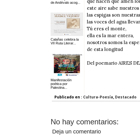
que hacen que amen los
de Andévalo acog...
este aire sabe nuestro
las espigas son nuestras
las voces del agua llev
Tú eres el monte,
ella es la mar entera,
Calañas celebra la
nosotros somos la esp
VII Ruta Literar...
de esta longitud
Del poemario AIRES D
Manifestación
poética por
Palestina...
Publicado en :
Cultura-Poesía
,
Destacado
No hay comentarios:
Deja un comentario