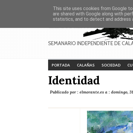
Asociaciones
Génesis
This site uses cookies from Google to 
PAGINAS
Inicio
Contacto
Anúnciate
are shared with Google along with per
statistics, and to detect and address 
SEMANARIO INDEPENDIENTE DE CAL
PORTADA
CALAÑAS
SOCIEDAD
CU
Identidad
Publicado por :
elmorante.es
a :
domingo, 31