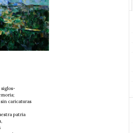
 siglos-
emoria;
 sin caricaturas
uestra patria
,
s