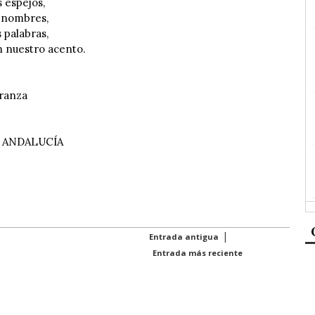
 espejos,
s nombres,
 palabras,
an nuestro acento.
eranza
E ANDALUCÍA
|
Entrada antigua
Entrada más reciente