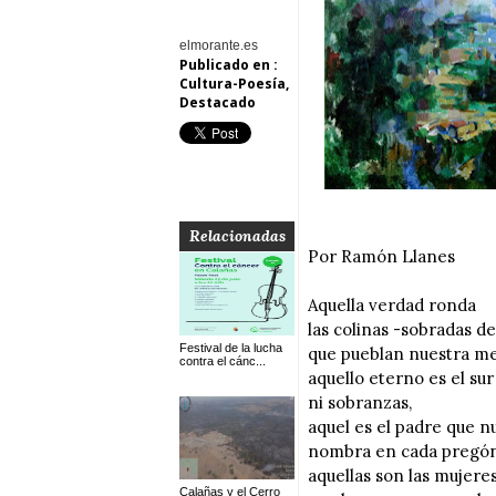
elmorante.es
Publicado en :
Cultura-Poesía
,
Destacado
Relacionadas
Por Ramón Llanes
Aquella verdad ronda
las colinas -sobradas de
Festival de la lucha
que pueblan nuestra m
contra el cánc...
aquello eterno es el sur
ni sobranzas,
aquel es el padre que n
nombra en cada pregón
aquellas son las mujere
Calañas y el Cerro