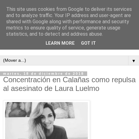
This site uses cookies from Google to deliver its services
and to analyze traffic. Your IP address and user-agent are
shared with Google along with performance and security
metrics to ensure quality of service, generate usage
statistics, and to detect and address abuse.
LEARN MORE
GOT IT
Semanario independiente de Calañas
▼
martes, 18 de diciembre de 2018
Concentración en Calañas como repulsa
al asesinato de Laura Luelmo