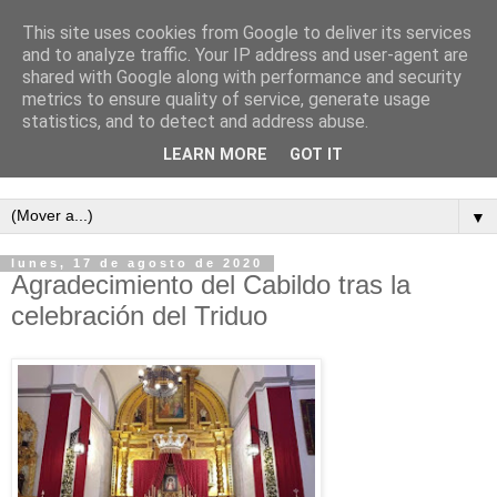
This site uses cookies from Google to deliver its services
and to analyze traffic. Your IP address and user-agent are
shared with Google along with performance and security
metrics to ensure quality of service, generate usage
statistics, and to detect and address abuse.
LEARN MORE
GOT IT
Semanario independiente de Calañas
▼
lunes, 17 de agosto de 2020
Agradecimiento del Cabildo tras la
celebración del Triduo