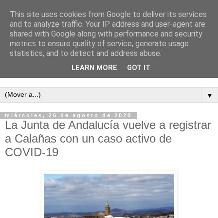
This site uses cookies from Google to deliver its services
and to analyze traffic. Your IP address and user-agent are
shared with Google along with performance and security
metrics to ensure quality of service, generate usage
statistics, and to detect and address abuse.
LEARN MORE
GOT IT
Semanario independiente de Calañas
▼
miércoles, 26 de agosto de 2020
La Junta de Andalucía vuelve a registrar
a Calañas con un caso activo de
COVID-19