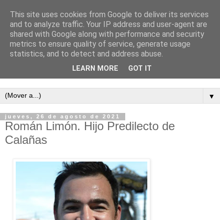
This site uses cookies from Google to deliver its services
and to analyze traffic. Your IP address and user-agent are
shared with Google along with performance and security
metrics to ensure quality of service, generate usage
statistics, and to detect and address abuse.
LEARN MORE
GOT IT
Semanario independiente de Calañas
▼
jueves, 26 de agosto de 2021
Román Limón. Hijo Predilecto de
Calañas