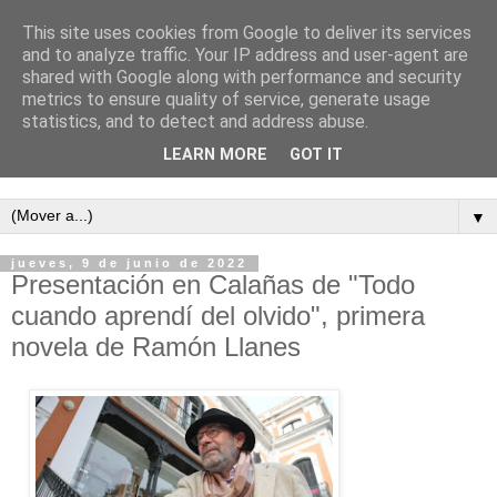
This site uses cookies from Google to deliver its services
and to analyze traffic. Your IP address and user-agent are
shared with Google along with performance and security
metrics to ensure quality of service, generate usage
statistics, and to detect and address abuse.
LEARN MORE
GOT IT
Semanario independiente de Calañas
▼
jueves, 9 de junio de 2022
Presentación en Calañas de "Todo
cuando aprendí del olvido", primera
novela de Ramón Llanes