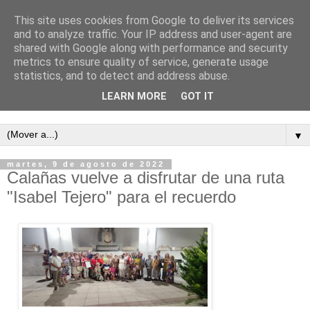
This site uses cookies from Google to deliver its services
and to analyze traffic. Your IP address and user-agent are
shared with Google along with performance and security
metrics to ensure quality of service, generate usage
statistics, and to detect and address abuse.
LEARN MORE
GOT IT
Semanario independiente de Calañas
▼
martes, 9 de agosto de 2022
Calañas vuelve a disfrutar de una ruta
"Isabel Tejero" para el recuerdo