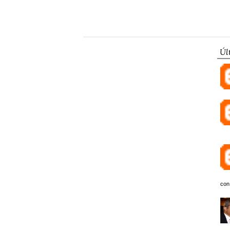
Úl
con