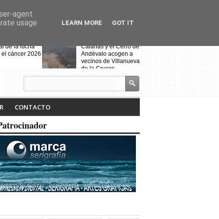
user-agent
erate usage
LEARN MORE
GOT IT
al de la lucha
Calañas y el Cerro de
 el cáncer 2026
Andévalo acogen a
vecinos de Villanueva
de la Cruces
desalojados por el
incendio
s celebra la VII
Noche Blanca en
iteraria "Isabel
Calañas
R
CONTACTO
" y la
ción de la
Patrocinador
a ruta
Fin de curso de la
escuela de baile
"Toma que toma"