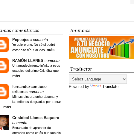
timos comentarios
Anuncios
Pepeojeda
comenta:
Yo quiero uno. No sé si podrè
más
estar ese día. Saludos.
RAMÓN LLANES
comenta:
Un agradecimiento infinito a esos
Traductor
estudios del primo Cristóbal que...
más
fernandezcontioso-
Powered by
Translate
orfebres
comenta:
Mi mas sincera enhorabuena, y
las millones de gracias por contar
más
...
Cristóbal Llanes Baquero
comenta:
Encantado de aprender de
entradas cómo estás que son sin