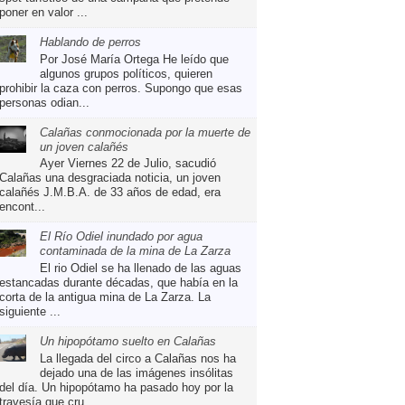
poner en valor ...
Hablando de perros
Por José María Ortega He leído que
algunos grupos políticos, quieren
prohibir la caza con perros. Supongo que esas
personas odian...
Calañas conmocionada por la muerte de
un joven calañés
Ayer Viernes 22 de Julio, sacudió
Calañas una desgraciada noticia, un joven
calañés J.M.B.A. de 33 años de edad, era
encont...
El Río Odiel inundado por agua
contaminada de la mina de La Zarza
El rio Odiel se ha llenado de las aguas
estancadas durante décadas, que había en la
corta de la antigua mina de La Zarza. La
siguiente ...
Un hipopótamo suelto en Calañas
La llegada del circo a Calañas nos ha
dejado una de las imágenes insólitas
del día. Un hipopótamo ha pasado hoy por la
travesía que cru...