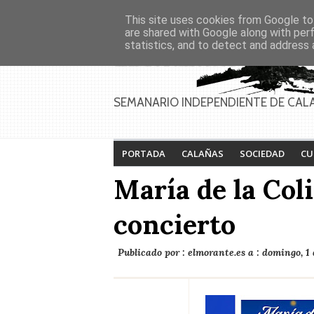
Asociaciones
Génesis
This site uses cookies from Google to 
PAGINAS
Inicio
Contacto
Anúnciate
are shared with Google along with per
statistics, and to detect and address 
SEMANARIO INDEPENDIENTE DE CAL
PORTADA
CALAÑAS
SOCIEDAD
CU
María de la Col
concierto
Publicado por :
elmorante.es
a :
domingo, 1 