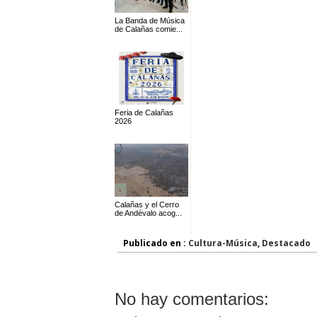
La Banda de Música
de Calañas comie...
Feria de Calañas
2026
Calañas y el Cerro
de Andévalo acog...
Publicado en :
Cultura-Música
,
Destacado
No hay comentarios: