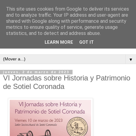
This site uses cookies from Google to deliver its services
and to analyze traffic. Your IP address and user-agent are
shared with Google along with performance and security
metrics to ensure quality of service, generate usage
statistics, and to detect and address abuse.
LEARN MORE
GOT IT
Semanario independiente de Calañas
▼
jueves, 2 de marzo de 2023
VI Jornadas sobre Historia y Patrimonio
de Sotiel Coronada