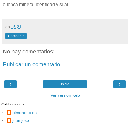
cuenca minera: identidad visual".
en
15:21
Compartir
No hay comentarios:
Publicar un comentario
‹
›
Inicio
Ver versión web
Colaboradores
elmorante.es
juan jose