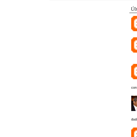
Úl
con
dud