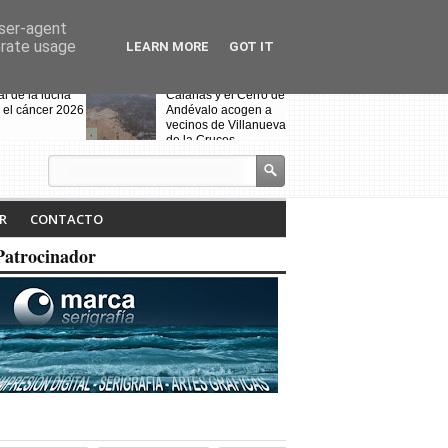
user-agent
erate usage
LEARN MORE
GOT IT
al de la lucha
Calañas y el Cerro de
 el cáncer 2026
Andévalo acogen a
vecinos de Villanueva
de la Cruces
desalojados por el
incendio
s celebra la VII
Noche Blanca en
iteraria "Isabel
Calañas
R
CONTACTO
" y la
ción de la
Patrocinador
a ruta
Fin de curso de la
escuela de baile
"Toma que toma"