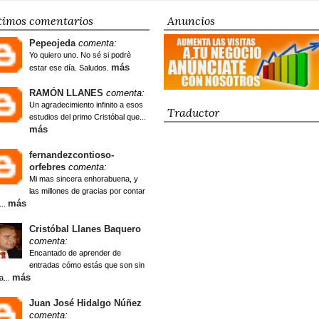
timos comentarios
Anuncios
Pepeojeda
comenta:
Yo quiero uno. No sé si podrè
más
estar ese día. Saludos.
RAMÓN LLANES
comenta:
Un agradecimiento infinito a esos
Traductor
estudios del primo Cristóbal que...
más
fernandezcontioso-
orfebres
comenta:
Mi mas sincera enhorabuena, y
las millones de gracias por contar
más
...
Cristóbal Llanes Baquero
comenta:
Encantado de aprender de
entradas cómo estás que son sin
más
a...
Juan José Hidalgo Núñez
comenta: