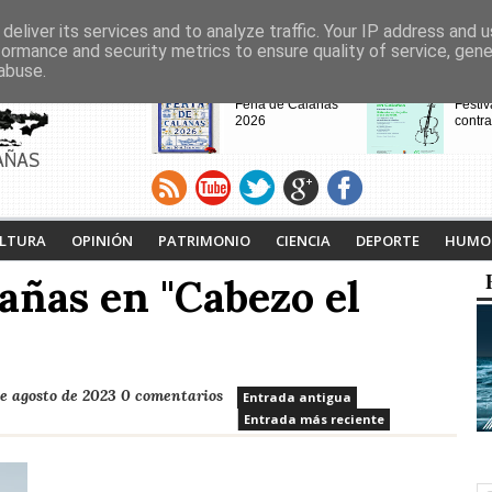
deliver its services and to analyze traffic. Your IP address and 
formance and security metrics to ensure quality of service, gen
abuse.
CABECERAS
Feria de Calañas
Festiv
2026
contra
AÑAS
VIII Feria de
Calaña
Videojuegos de
Ruta L
LTURA
OPINIÓN
PATRIMONIO
CIENCIA
DEPORTE
HUMO
Calañas
Tejero
proyec
añas en "Cabezo el
pasad
de agosto de 2023
0 comentarios
Entrada antigua
Entrada más reciente