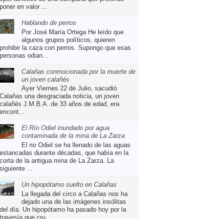
poner en valor ...
Hablando de perros
Por José María Ortega He leído que
algunos grupos políticos, quieren
prohibir la caza con perros. Supongo que esas
personas odian...
Calañas conmocionada por la muerte de
un joven calañés
Ayer Viernes 22 de Julio, sacudió
Calañas una desgraciada noticia, un joven
calañés J.M.B.A. de 33 años de edad, era
encont...
El Río Odiel inundado por agua
contaminada de la mina de La Zarza
El rio Odiel se ha llenado de las aguas
estancadas durante décadas, que había en la
corta de la antigua mina de La Zarza. La
siguiente ...
Un hipopótamo suelto en Calañas
La llegada del circo a Calañas nos ha
dejado una de las imágenes insólitas
del día. Un hipopótamo ha pasado hoy por la
travesía que cru...