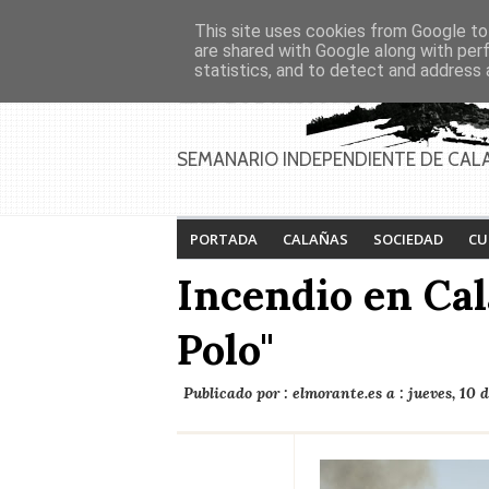
Asociaciones
Génesis
This site uses cookies from Google to 
PAGINAS
Inicio
Contacto
Anúnciate
are shared with Google along with per
statistics, and to detect and address 
SEMANARIO INDEPENDIENTE DE CAL
PORTADA
CALAÑAS
SOCIEDAD
CU
Incendio en Cal
Polo"
Publicado por :
elmorante.es
a :
jueves, 10 