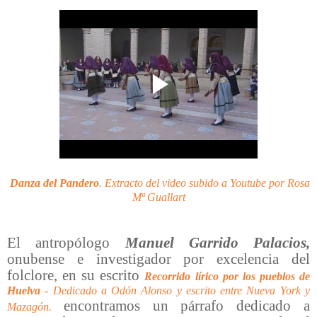
Danza del Pandero
. Extracto del video subido a Youtube por Rosa
Mª Guallart
El antropólogo
Manuel Garrido Palacios,
onubense e investigador por excelencia del
folclore, en su escrito
Recorrido lírico por los pueblos de
Huelva
- Dedicado a Odón Alonso y escrito entre Nueva York y
encontramos un párrafo dedicado a
Mazagón.