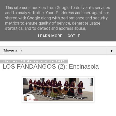
This site uses cookies from Google to deliver its services
and to analyze traffic. Your IP address and user-agent are
shared with Google along with performance and security
metrics to ensure quality of service, generate usage
statistics, and to detect and address abuse.
LEARN MORE
GOT IT
Semanario independiente de Calañas
▼
viernes, 18 de agosto de 2023
LOS FANDANGOS (2): Encinasola