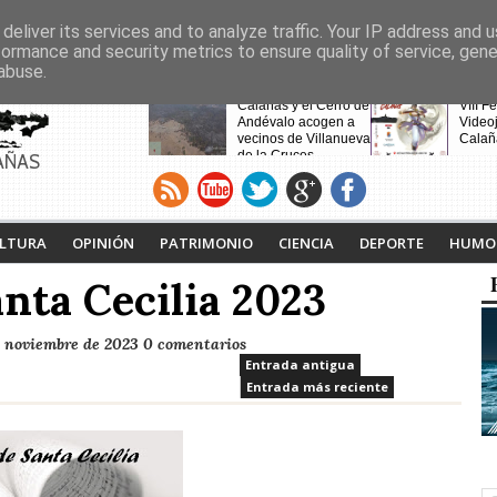
deliver its services and to analyze traffic. Your IP address and 
formance and security metrics to ensure quality of service, gen
abuse.
CABECERAS
Festival de la lucha
Calañas y el Cerro de
VIII F
contra el cáncer 2026
Andévalo acogen a
Video
vecinos de Villanueva
Calañ
de la Cruces
AÑAS
desalojados por el
incendio
LTURA
OPINIÓN
PATRIMONIO
CIENCIA
DEPORTE
HUMO
anta Cecilia 2023
e noviembre de 2023
0 comentarios
Entrada antigua
Entrada más reciente