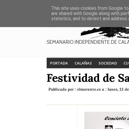
Asociaciones
Génesis
This site uses cookies from Google to 
PAGINAS
Inicio
Contacto
Anúnciate
are shared with Google along with per
statistics, and to detect and address 
Calañas celebra la VII
Feria de Calañas
Ruta del Fandango
2026
"Román J. Limón" con
Cabezas Rubias
SEMANARIO INDEPENDIENTE DE CAL
como pueblo invitado
PORTADA
CALAÑAS
SOCIEDAD
CU
Festividad de S
Publicado por :
elmorante.es
a :
lunes, 13 d