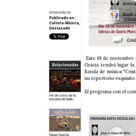
elmorante.es
Publicado en :
Cultura-Música
,
Destacado
Este 19 de noviembre a 
Gracia tendrá lugar la
Relacionadas
Banda de música "Cris
un repertorio exquisito
El programa con el cont
Fin de curso de la
escuela de baile...
Diego García