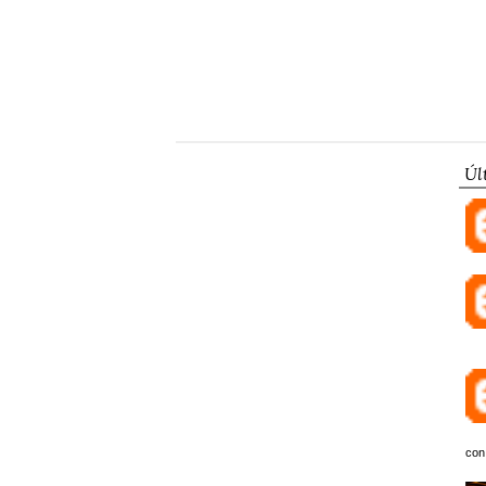
Úl
con