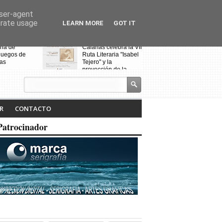
user-agent
erate usage
LEARN MORE
GOT IT
eria de
Calañas celebra la VII
Noche Blanca 
juegos de
Ruta Literaria "Isabel
Calañas
as
Tejero" y la
proyección de la
pasada ruta
R
CONTACTO
Patrocinador