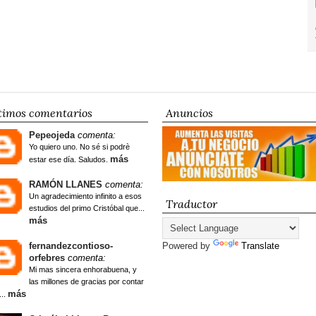
timos comentarios
Anuncios
Pepeojeda
comenta:
Yo quiero uno. No sé si podrè
más
estar ese día. Saludos.
RAMÓN LLANES
comenta:
Un agradecimiento infinito a esos
Traductor
estudios del primo Cristóbal que...
más
fernandezcontioso-
Powered by
Translate
orfebres
comenta:
Mi mas sincera enhorabuena, y
las millones de gracias por contar
más
...