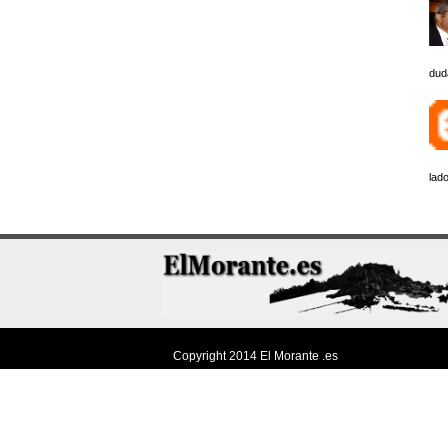
dud
lado
Copyright 2014
El Morante .es