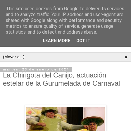
This site uses cookies from Google to deliver its services
and to analyze traffic. Your IP address and user-agent are
shared with Google along with performance and security
metrics to ensure quality of service, generate usage
statistics, and to detect and address abuse.
LEARN MORE
GOT IT
Semanario independiente de Calañas
▼
martes, 23 de enero de 2024
La Chirigota del Canijo, actuación
estelar de la Gurumelada de Carnaval