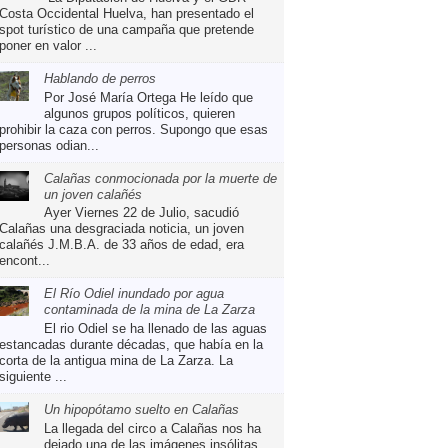
Costa Occidental Huelva, han presentado el
spot turístico de una campaña que pretende
poner en valor ...
Hablando de perros
Por José María Ortega He leído que
algunos grupos políticos, quieren
prohibir la caza con perros. Supongo que esas
personas odian...
Calañas conmocionada por la muerte de
un joven calañés
Ayer Viernes 22 de Julio, sacudió
Calañas una desgraciada noticia, un joven
calañés J.M.B.A. de 33 años de edad, era
encont...
El Río Odiel inundado por agua
contaminada de la mina de La Zarza
El rio Odiel se ha llenado de las aguas
estancadas durante décadas, que había en la
corta de la antigua mina de La Zarza. La
siguiente ...
Un hipopótamo suelto en Calañas
La llegada del circo a Calañas nos ha
dejado una de las imágenes insólitas