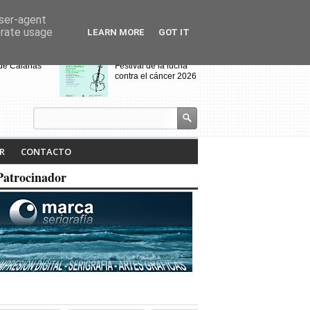
user-agent
erate usage
LEARN MORE
GOT IT
 de Calañas
Festival de la lucha
contra el cáncer 2026
s y el Cerro de
VIII Feria de
alo acogen a
Videojuegos de
os de Villanueva
Calañas
 Cruces
jados por el
Calañas celebra la VII
R
CONTACTO
dio
Ruta Literaria "Isabel
Tejero" y la
Patrocinador
proyección de la
pasada ruta