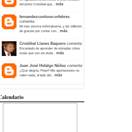
más
del primo Cristóbal que...
fernandezcontioso-orfebres
comenta:
Mi mas sincera enhorabuena, y las millones
más
de gracias por contar con...
Cristóbal Llanes Baquero
comenta:
Encantado de aprender de entradas cómo
más
estás que son sin duda...
Juan José Hidalgo Núñez
comenta:
¡¡Que alegría, Pepe!! Mis aportaciones no
más
valen nada, al lado del...
Calendario