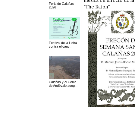
música en directo de l
Feria de Calañas
"The Baton".
2026
Festival de la lucha
contra el cánc...
Calañas y el Cerro
de Andévalo acog...