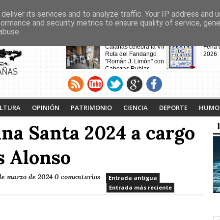
deliver its services and to analyze traffic. Your IP address and 
formance and security metrics to ensure quality of service, gen
abuse.
CABECERAS
Calañas celebra la VII
Feria
Ruta del Fandango
2026
"Román J. Limón" con
Cabezas Rubias
AÑAS
como pueblo invitado
Calaña
Andév
vecin
de la
desalo
LTURA
OPINIÓN
PATRIMONIO
CIENCIA
DEPORTE
HUMO
incen
na Santa 2024 a cargo
Noche Blanca en
s Alonso
Calañas
de marzo de 2024
0 comentarios
Entrada antigua
Entrada más reciente