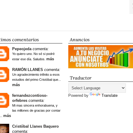
timos comentarios
Anuncios
Pepeojeda
comenta:
Yo quiero uno. No sé si podrè
más
estar ese día. Saludos.
RAMÓN LLANES
comenta:
Un agradecimiento infinito a esos
Traductor
estudios del primo Cristóbal que...
más
fernandezcontioso-
Powered by
Translate
orfebres
comenta:
Mi mas sincera enhorabuena, y
las millones de gracias por contar
más
...
Cristóbal Llanes Baquero
comenta: