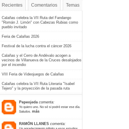
Recientes
Comentarios
Temas
Calañas celebra la VII Ruta del Fandango
"Román J. Limón" con Cabezas Rubias como
pueblo invitado
Feria de Calañas 2026
Festival de la lucha contra el cáncer 2026
Calañas y el Cerro de Andévalo acogen a
vecinos de Villanueva de la Cruces desalojados
por el incendio
VIII Feria de Videojuegos de Calañas
Calañas celebra la VII Ruta Literaria "Isabel
Tejero" y la proyección de la pasada ruta
Pepeojeda
comenta:
Yo quiero uno. No sé si podrè estar ese día.
más
Saludos.
RAMÓN LLANES
comenta:
Un agradecimiento infinito a esos estudios