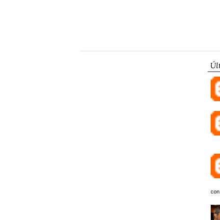
Úl
con