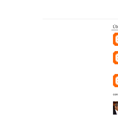
Úl
con