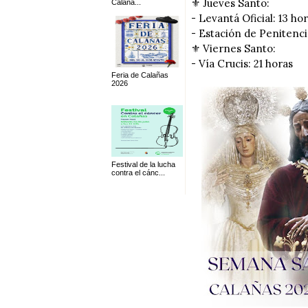
⚜️ Jueves Santo:
Calaña...
- Levantá Oficial: 13 ho
- Estación de Penitenci
⚜️ Viernes Santo:
- Vía Crucis: 21 horas
Feria de Calañas
2026
Festival de la lucha
contra el cánc...