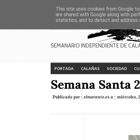
Asociaciones
Génesis
This site uses cookies from Google to 
PAGINAS
Inicio
Contacto
Anúnciate
are shared with Google along with per
statistics, and to detect and address 
SEMANARIO INDEPENDIENTE DE CAL
PORTADA
CALAÑAS
SOCIEDAD
CU
Semana Santa 
Publicado por :
elmorante.es
a :
miércoles, 