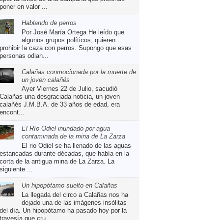
poner en valor ...
Hablando de perros
Por José María Ortega He leído que
algunos grupos políticos, quieren
prohibir la caza con perros. Supongo que esas
personas odian...
Calañas conmocionada por la muerte de
un joven calañés
Ayer Viernes 22 de Julio, sacudió
Calañas una desgraciada noticia, un joven
calañés J.M.B.A. de 33 años de edad, era
encont...
El Río Odiel inundado por agua
contaminada de la mina de La Zarza
El rio Odiel se ha llenado de las aguas
estancadas durante décadas, que había en la
corta de la antigua mina de La Zarza. La
siguiente ...
Un hipopótamo suelto en Calañas
La llegada del circo a Calañas nos ha
dejado una de las imágenes insólitas
del día. Un hipopótamo ha pasado hoy por la
travesía que cru...