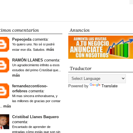
timos comentarios
Anuncios
Pepeojeda
comenta:
Yo quiero uno. No sé si podrè
más
estar ese día. Saludos.
RAMÓN LLANES
comenta:
Un agradecimiento infinito a esos
Traductor
estudios del primo Cristóbal que...
más
fernandezcontioso-
Powered by
Translate
orfebres
comenta:
Mi mas sincera enhorabuena, y
las millones de gracias por contar
más
...
Cristóbal Llanes Baquero
comenta:
Encantado de aprender de
entradas cómo estás que son sin