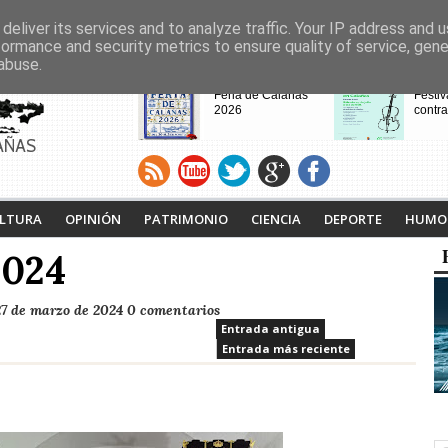
deliver its services and to analyze traffic. Your IP address and 
formance and security metrics to ensure quality of service, gen
abuse.
CABECERAS
Feria de Calañas
Festiv
2026
contra
AÑAS
VIII Feria de
Calaña
Videojuegos de
Ruta L
LTURA
OPINIÓN
PATRIMONIO
CIENCIA
DEPORTE
HUMO
Calañas
Tejero
proyec
2024
pasad
27 de marzo de 2024
0 comentarios
Entrada antigua
Entrada más reciente