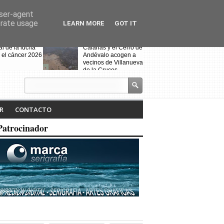
user-agent
erate usage
LEARN MORE
GOT IT
al de la lucha
Calañas y el Cerro de
 el cáncer 2026
Andévalo acogen a
vecinos de Villanueva
de la Cruces
desalojados por el
incendio
s celebra la VII
Noche Blanca en
iteraria "Isabel
Calañas
R
CONTACTO
" y la
ción de la
Patrocinador
a ruta
Fin de curso de la
escuela de baile
"Toma que toma"