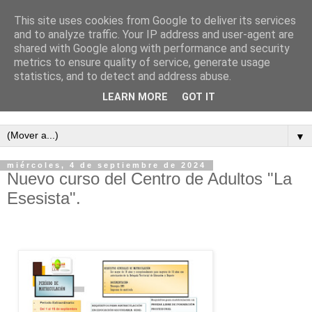
This site uses cookies from Google to deliver its services
and to analyze traffic. Your IP address and user-agent are
shared with Google along with performance and security
metrics to ensure quality of service, generate usage
statistics, and to detect and address abuse.
LEARN MORE
GOT IT
Semanario independiente de Calañas
▼
miércoles, 4 de septiembre de 2024
Nuevo curso del Centro de Adultos "La
Esesista".