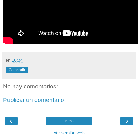
en
16:34
Compartir
No hay comentarios:
Publicar un comentario
‹
›
Inicio
Ver versión web