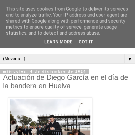
This site uses cookies from Google to deliver its services
and to analyze traffic. Your IP address and user-agent are
shared with Google along with performance and security
metrics to ensure quality of service, generate usage
statistics, and to detect and address abuse.
LEARN MORE
GOT IT
Semanario independiente de Calañas
▼
miércoles, 4 de diciembre de 2024
Actuación de Diego García en el día de
la bandera en Huelva