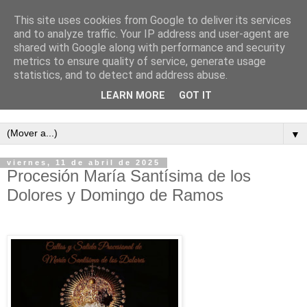
This site uses cookies from Google to deliver its services
and to analyze traffic. Your IP address and user-agent are
shared with Google along with performance and security
metrics to ensure quality of service, generate usage
statistics, and to detect and address abuse.
LEARN MORE
GOT IT
Semanario independiente de Calañas
▼
viernes, 11 de abril de 2025
Procesión María Santísima de los
Dolores y Domingo de Ramos