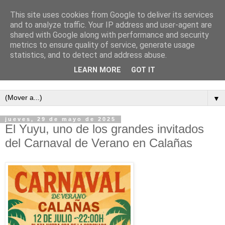
This site uses cookies from Google to deliver its services
and to analyze traffic. Your IP address and user-agent are
shared with Google along with performance and security
metrics to ensure quality of service, generate usage
statistics, and to detect and address abuse.
LEARN MORE
GOT IT
Semanario independiente de Calañas
▼
jueves, 29 de mayo de 2025
El Yuyu, uno de los grandes invitados
del Carnaval de Verano en Calañas