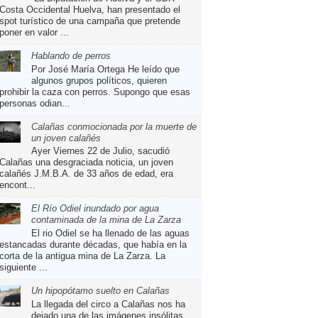
Costa Occidental Huelva, han presentado el
spot turístico de una campaña que pretende
poner en valor ...
Hablando de perros
Por José María Ortega He leído que
algunos grupos políticos, quieren
prohibir la caza con perros. Supongo que esas
personas odian...
Calañas conmocionada por la muerte de
un joven calañés
Ayer Viernes 22 de Julio, sacudió
Calañas una desgraciada noticia, un joven
calañés J.M.B.A. de 33 años de edad, era
encont...
El Río Odiel inundado por agua
contaminada de la mina de La Zarza
El rio Odiel se ha llenado de las aguas
estancadas durante décadas, que había en la
corta de la antigua mina de La Zarza. La
siguiente ...
Un hipopótamo suelto en Calañas
La llegada del circo a Calañas nos ha
dejado una de las imágenes insólitas