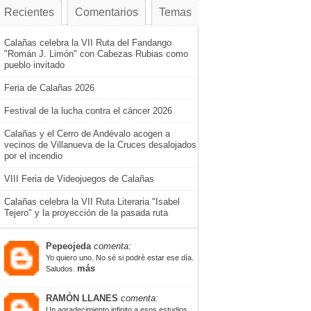
Recientes
Comentarios
Temas
Calañas celebra la VII Ruta del Fandango
"Román J. Limón" con Cabezas Rubias como
pueblo invitado
Feria de Calañas 2026
Festival de la lucha contra el cáncer 2026
Calañas y el Cerro de Andévalo acogen a
vecinos de Villanueva de la Cruces desalojados
por el incendio
VIII Feria de Videojuegos de Calañas
Calañas celebra la VII Ruta Literaria "Isabel
Tejero" y la proyección de la pasada ruta
Pepeojeda
comenta:
Yo quiero uno. No sé si podrè estar ese día.
más
Saludos.
RAMÓN LLANES
comenta:
Un agradecimiento infinito a esos estudios