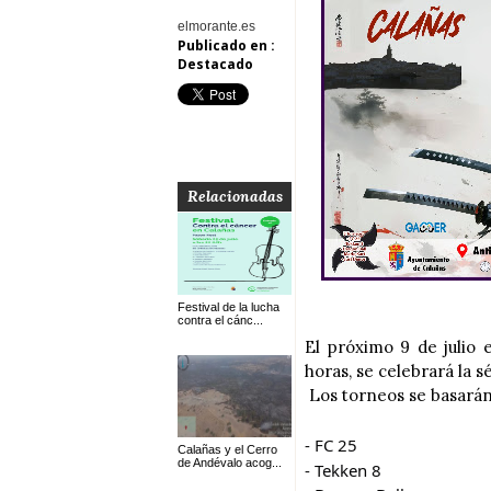
elmorante.es
Publicado en :
Destacado
Relacionadas
Festival de la lucha
contra el cánc...
El próximo 9 de julio 
horas, se celebrará la 
Los torneos se basarán 
- FC 25
Calañas y el Cerro
de Andévalo acog...
- Tekken 8