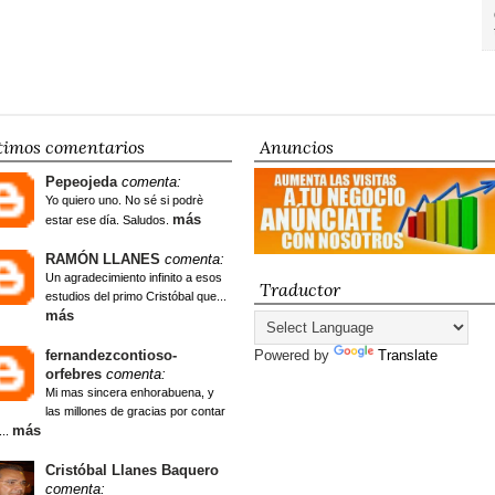
timos comentarios
Anuncios
Pepeojeda
comenta:
Yo quiero uno. No sé si podrè
más
estar ese día. Saludos.
RAMÓN LLANES
comenta:
Un agradecimiento infinito a esos
Traductor
estudios del primo Cristóbal que...
más
fernandezcontioso-
Powered by
Translate
orfebres
comenta:
Mi mas sincera enhorabuena, y
las millones de gracias por contar
más
...
Cristóbal Llanes Baquero
comenta: