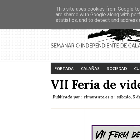
Asociaciones
Génesis
This site uses cookies from Google to 
PAGINAS
Inicio
Contacto
Anúnciate
are shared with Google along with per
statistics, and to detect and address 
SEMANARIO INDEPENDIENTE DE CAL
PORTADA
CALAÑAS
SOCIEDAD
CU
VII Feria de vi
Publicado por :
elmorante.es
a :
sábado, 5 de