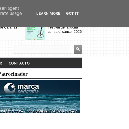
user-agent
erate usage
LEARN MORE
GOT IT
 de Calañas
Festival de la lucha
contra el cáncer 2026
s y el Cerro de
VIII Feria de
alo acogen a
Videojuegos de
os de Villanueva
Calañas
 Cruces
jados por el
Calañas celebra la VII
R
CONTACTO
dio
Ruta Literaria "Isabel
Tejero" y la
Patrocinador
proyección de la
pasada ruta