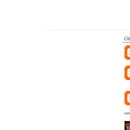
Úl
con