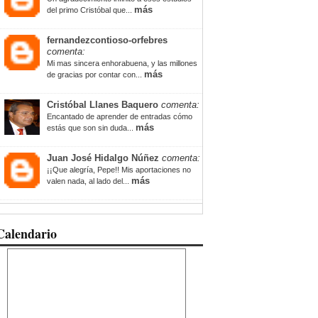
más
del primo Cristóbal que...
fernandezcontioso-orfebres
comenta:
Mi mas sincera enhorabuena, y las millones
más
de gracias por contar con...
Cristóbal Llanes Baquero
comenta:
Encantado de aprender de entradas cómo
más
estás que son sin duda...
Juan José Hidalgo Núñez
comenta:
¡¡Que alegría, Pepe!! Mis aportaciones no
más
valen nada, al lado del...
Calendario