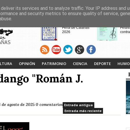
deliver its services and to analyze traffic. Your IP address and 
formance and security metrics to ensure quality of service, gen
abuse.
CABECERAS
Feria de Calañas
Festiv
2026
contra
AÑAS
VIII Feria de
Calaña
Videojuegos de
Ruta L
LTURA
OPINIÓN
PATRIMONIO
CIENCIA
DEPORTE
HUMO
Calañas
Tejero
proyec
dango "Román J.
pasad
6 de agosto de 2025
0 comentarios
Entrada antigua
Entrada más reciente