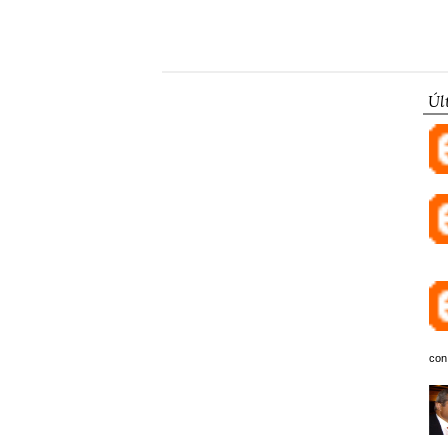
Úl
con