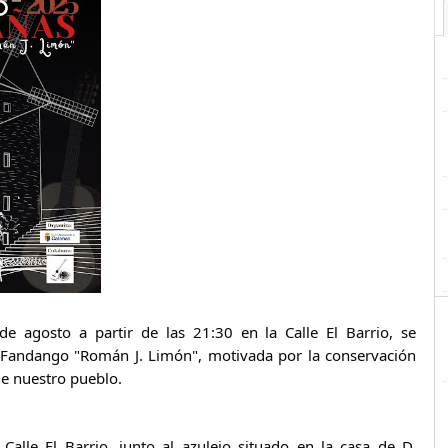
de agosto a partir de las 21:30 en la Calle El Barrio, se
l Fandango "Román J. Limón", motivada por la conservación
de nuestro pueblo.
 Calle El Barrio, junto al azulejo situado en la casa de D.