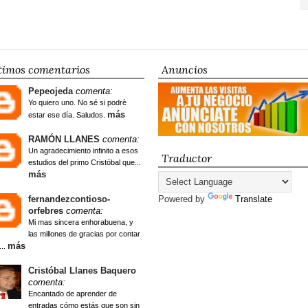
timos comentarios
Anuncios
Pepeojeda
comenta:
Yo quiero uno. No sé si podrè
más
estar ese día. Saludos.
RAMÓN LLANES
comenta:
Un agradecimiento infinito a esos
Traductor
estudios del primo Cristóbal que...
más
fernandezcontioso-
Powered by
Translate
orfebres
comenta:
Mi mas sincera enhorabuena, y
las millones de gracias por contar
más
...
Cristóbal Llanes Baquero
comenta:
Encantado de aprender de
entradas cómo estás que son sin