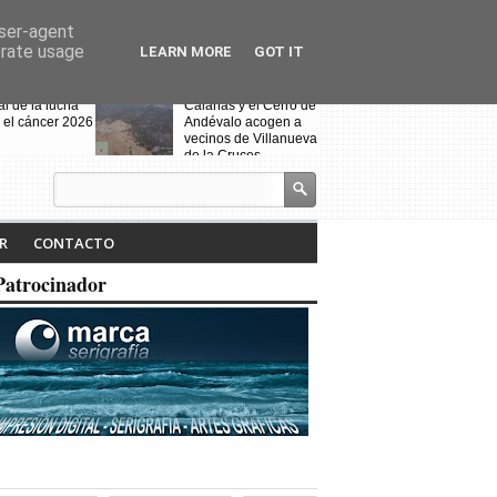
user-agent
erate usage
LEARN MORE
GOT IT
al de la lucha
Calañas y el Cerro de
 el cáncer 2026
Andévalo acogen a
vecinos de Villanueva
de la Cruces
desalojados por el
incendio
s celebra la VII
Noche Blanca en
iteraria "Isabel
Calañas
R
CONTACTO
" y la
ción de la
Patrocinador
a ruta
Fin de curso de la
escuela de baile
"Toma que toma"