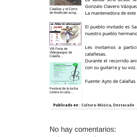
Gonzalo Clavero Vázque
Calañas y el Cerro
La mantenedora de este
de Andévalo acog...
El pueblo invitado es S
nuestro pueblo hermano 
Les invitamos a partic
VIII Feria de
Videojuegos de
calañesas.
Calaña...
Durante el recorrido an
con su guitarra y su voz.
Fuente: Ayto de Calañas
Festival de la lucha
contra el cánc...
Publicado en :
Cultura-Música
,
Destacado
No hay comentarios: