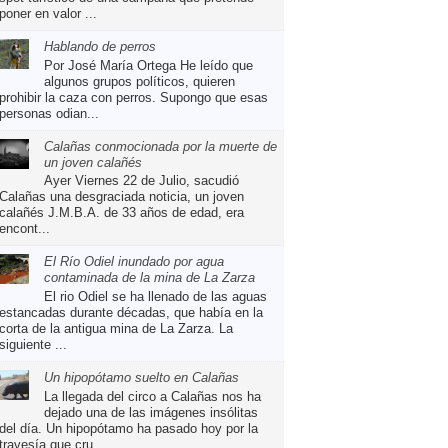
poner en valor ...
Hablando de perros
Por José María Ortega He leído que
algunos grupos políticos, quieren
prohibir la caza con perros. Supongo que esas
personas odian...
Calañas conmocionada por la muerte de
un joven calañés
Ayer Viernes 22 de Julio, sacudió
Calañas una desgraciada noticia, un joven
calañés J.M.B.A. de 33 años de edad, era
encont...
El Río Odiel inundado por agua
contaminada de la mina de La Zarza
El rio Odiel se ha llenado de las aguas
estancadas durante décadas, que había en la
corta de la antigua mina de La Zarza. La
siguiente ...
Un hipopótamo suelto en Calañas
La llegada del circo a Calañas nos ha
dejado una de las imágenes insólitas
del día. Un hipopótamo ha pasado hoy por la
travesía que cru...