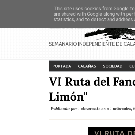
Asociaciones
Génesis
This site uses cookies from Google to 
PAGINAS
Inicio
Contacto
Anúnciate
are shared with Google along with per
statistics, and to detect and address 
SEMANARIO INDEPENDIENTE DE CAL
PORTADA
CALAÑAS
SOCIEDAD
CU
VI Ruta del Fan
Limón"
Publicado por :
elmorante.es
a :
miércoles, 