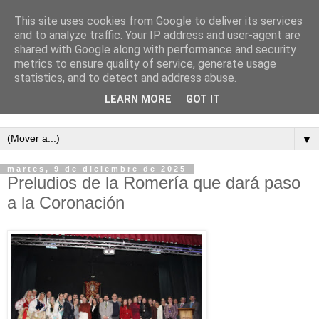
This site uses cookies from Google to deliver its services
and to analyze traffic. Your IP address and user-agent are
shared with Google along with performance and security
metrics to ensure quality of service, generate usage
statistics, and to detect and address abuse.
LEARN MORE
GOT IT
Semanario independiente de Calañas
▼
martes, 9 de diciembre de 2025
Preludios de la Romería que dará paso
a la Coronación