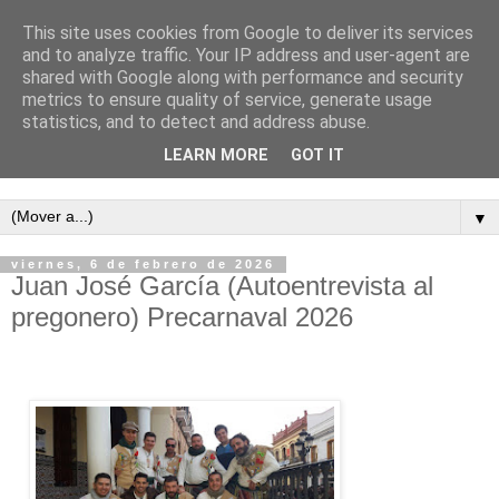
This site uses cookies from Google to deliver its services
and to analyze traffic. Your IP address and user-agent are
shared with Google along with performance and security
metrics to ensure quality of service, generate usage
statistics, and to detect and address abuse.
LEARN MORE
GOT IT
Semanario independiente de Calañas
▼
viernes, 6 de febrero de 2026
Juan José García (Autoentrevista al
pregonero) Precarnaval 2026