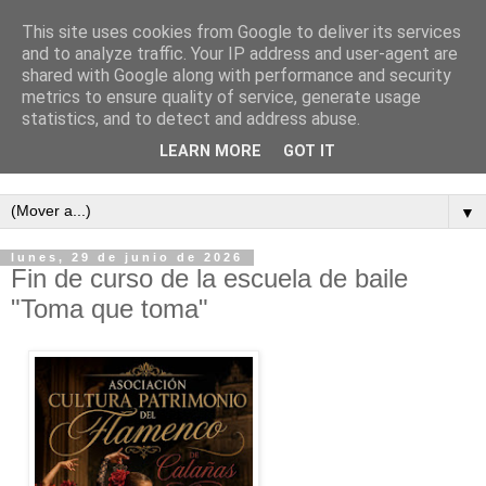
This site uses cookies from Google to deliver its services
and to analyze traffic. Your IP address and user-agent are
shared with Google along with performance and security
metrics to ensure quality of service, generate usage
statistics, and to detect and address abuse.
LEARN MORE
GOT IT
Semanario independiente de Calañas
▼
lunes, 29 de junio de 2026
Fin de curso de la escuela de baile
"Toma que toma"