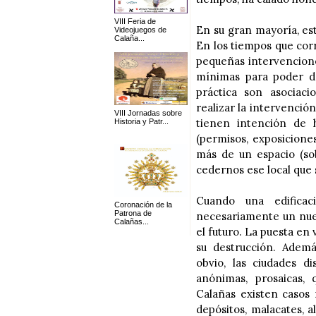
VIII Feria de
En su gran mayoría, este
Videojuegos de
Calaña...
En los tiempos que cor
pequeñas intervencione
mínimas para poder da
práctica son asociaci
realizar la intervención
VIII Jornadas sobre
tienen intención de 
Historia y Patr...
(permisos, exposicione
más de un espacio (so
cedernos ese local que 
Cuando una edificac
Coronación de la
Patrona de
necesariamente un nuev
Calañas...
el futuro. La puesta en 
su destrucción. Ademá
obvio, las ciudades 
anónimas, prosaicas,
Calañas existen casos 
depósitos, malacates, 