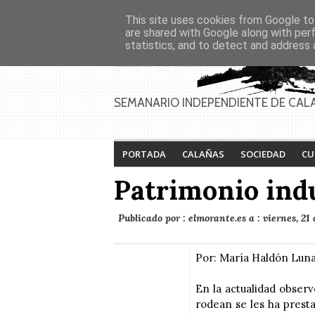
Asociaciones
Génesis
This site uses cookies from Google to 
PAGINAS
Inicio
Contacto
Anúnciate
are shared with Google along with per
statistics, and to detect and address 
SEMANARIO INDEPENDIENTE DE CAL
PORTADA
CALAÑAS
SOCIEDAD
CU
Patrimonio ind
Publicado por :
elmorante.es
a :
viernes, 21
Por: María Haldón Lun
En la actualidad obser
rodean se les ha prest