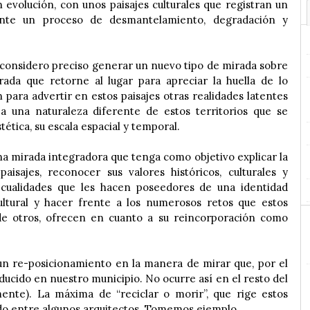
n evolución, con unos paisajes culturales que registran un
nte un proceso de desmantelamiento, degradación y
n considero preciso generar un nuevo tipo de mirada sobre
rada que retorne al lugar para apreciar la huella de lo
n para advertir en estos paisajes otras realidades latentes
a una naturaleza diferente de estos territorios que se
ética, su escala espacial y temporal.
na mirada integradora que tenga como objetivo explicar la
aisajes, reconocer sus valores históricos, culturales y
s cualidades que les hacen poseedores de una identidad
ultural y hacer frente a los numerosos retos que estos
 de otros, ofrecen en cuanto a su reincorporación como
 un re-posicionamiento en la manera de mirar que, por el
ucido en nuestro municipio. No ocurre así en el resto del
mente). La máxima de “reciclar o morir”, que rige estos
do entre algunos arquitectos. Tomemos ejemplo.