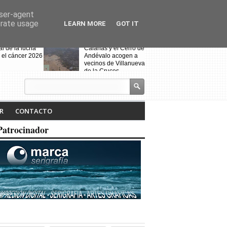
user-agent
erate usage
LEARN MORE
GOT IT
al de la lucha
Calañas y el Cerro de
 el cáncer 2026
Andévalo acogen a
vecinos de Villanueva
de la Cruces
desalojados por el
incendio
s celebra la VII
Noche Blanca en
iteraria "Isabel
Calañas
R
CONTACTO
" y la
ción de la
Patrocinador
a ruta
Fin de curso de la
escuela de baile
"Toma que toma"