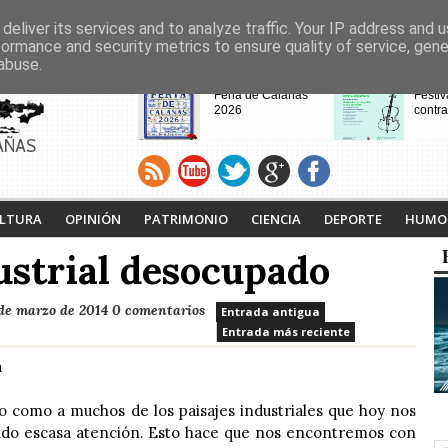
deliver its services and to analyze traffic. Your IP address and 
formance and security metrics to ensure quality of service, gen
abuse.
CABECERAS
Feria de Calañas
Festiv
2026
contra
AÑAS
VIII Feria de
Calaña
Videojuegos de
Ruta L
LTURA
OPINIÓN
PATRIMONIO
CIENCIA
DEPORTE
HUMO
Calañas
Tejero
proyec
ustrial desocupado
pasad
 de marzo de 2014
0 comentarios
Entrada antigua
Entrada más reciente
a
vo como a muchos de los paisajes industriales que hoy nos
ado escasa atención. Esto hace que nos encontremos con