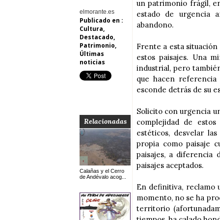
un patrimonio frágil, e
elmorante.es
estado de urgencia a
Publicado en :
abandono.
Cultura
,
Destacado
,
Patrimonio
,
Frente a esta situació
Últimas
estos paisajes. Una mi
noticias
industrial, pero tambié
que hacen referencia 
esconde detrás de su est
Solicito con urgencia u
Relacionadas
complejidad de estos p
estéticos, desvelar la
propia como paisaje c
paisajes, a diferencia
paisajes aceptados.
Calañas y el Cerro
de Andévalo acog...
En definitiva, reclamo
momento, no se ha prod
territorio (afortunada
tiempos, ha calado hon