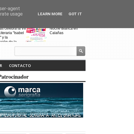
user-agent
erate usage
LEARN MORE
GOT IT
s celebra la VII
Noche Blanca en
Fin de curso de
iteraria "Isabel
Calañas
escuela de bai
" y la
"Toma que tom
ción de la
a ruta
R
CONTACTO
Patrocinador