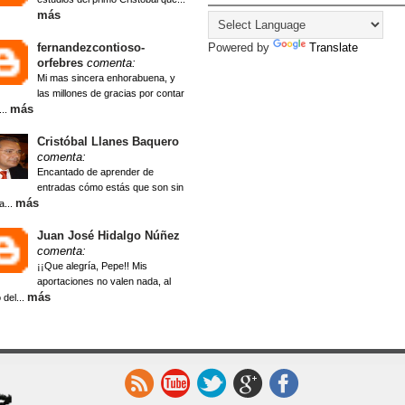
más
fernandezcontioso-
Powered by
Translate
orfebres
comenta:
Mi mas sincera enhorabuena, y
las millones de gracias por contar
más
...
Cristóbal Llanes Baquero
comenta:
Encantado de aprender de
entradas cómo estás que son sin
más
a...
Juan José Hidalgo Núñez
comenta:
¡¡Que alegría, Pepe!! Mis
aportaciones no valen nada, al
más
 del...