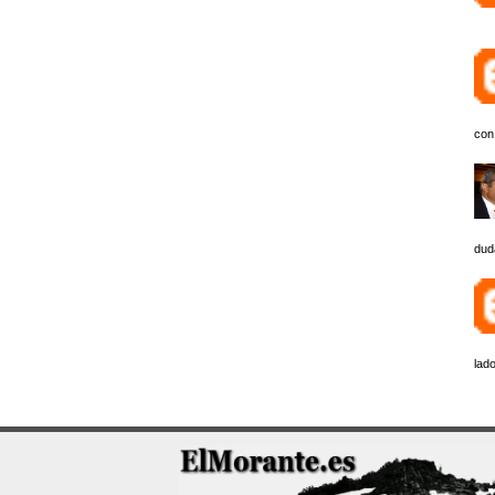
con
dud
lado