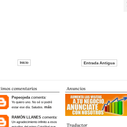
Inicio
Entrada Antigua
timos comentarios
Anuncios
Pepeojeda
comenta:
Yo quiero uno. No sé si podrè
más
estar ese día. Saludos.
RAMÓN LLANES
comenta:
Un agradecimiento infinito a esos
Traductor
estudios del primo Cristóbal que...