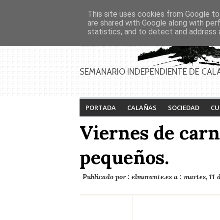
Asociaciones
Génesis
This site uses cookies from Google to 
PAGINAS
Inicio
Contacto
Anúnciate
are shared with Google along with per
statistics, and to detect and address 
Feria de Calañas
Festival de la lucha
2026
contra el cáncer 2026
SEMANARIO INDEPENDIENTE DE CAL
PORTADA
CALAÑAS
SOCIEDAD
CU
Viernes de carn
pequeños.
Publicado por :
elmorante.es
a :
martes, 11 