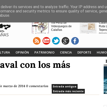
deliver its services and to analyze traffic. Your IP address and 
formance and security metrics to ensure quality of service, gen
abuse.
CABECERAS
Calañas y el Cerro de
VIII Feria de
Calaña
Andévalo acogen a
Videojuegos de
Ruta L
vecinos de Villanueva
Calañas
Tejero
de la Cruces
proyec
AÑAS
desalojados por el
pasad
incendio
LTURA
OPINIÓN
PATRIMONIO
CIENCIA
DEPORTE
HUMO
aval con los más
de marzo de 2014
0 comentarios
Entrada antigua
Entrada más reciente