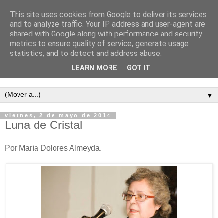
This site uses cookies from Google to deliver its services
and to analyze traffic. Your IP address and user-agent are
shared with Google along with performance and security
metrics to ensure quality of service, generate usage
statistics, and to detect and address abuse.
LEARN MORE
GOT IT
Semanario independiente de Calañas
▼
viernes, 2 de mayo de 2014
Luna de Cristal
Por María Dolores Almeyda.