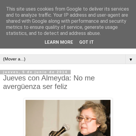
This site uses cookies from Google to deliver its services
and to analyze traffic. Your IP address and user-agent are
shared with Google along with performance and security
metrics to ensure quality of service, generate usage
statistics, and to detect and address abuse.
LEARN MORE
GOT IT
Semanario independiente de Calañas
▼
jueves, 5 de junio de 2014
Jueves con Almeyda: No me
avergüenza ser feliz