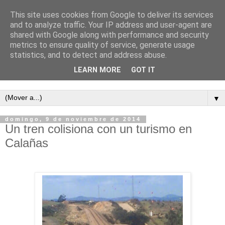
This site uses cookies from Google to deliver its services
and to analyze traffic. Your IP address and user-agent are
shared with Google along with performance and security
metrics to ensure quality of service, generate usage
statistics, and to detect and address abuse.
LEARN MORE
GOT IT
Semanario independiente de Calañas
▼
domingo, 9 de noviembre de 2014
Un tren colisiona con un turismo en
Calañas