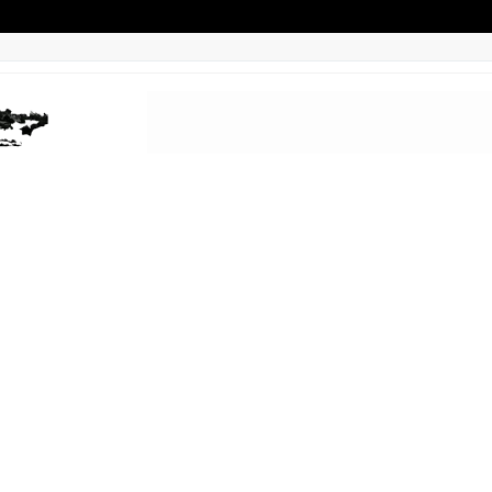
CABECERAS
ALAÑAS