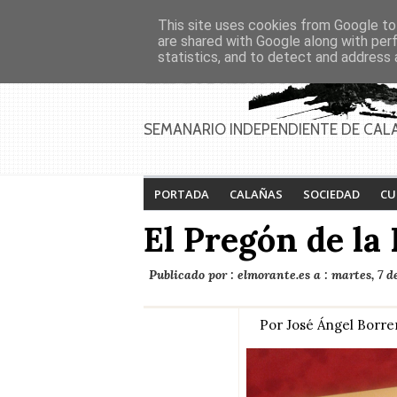
Asociaciones
Génesis
This site uses cookies from Google to 
PAGINAS
Inicio
Contacto
Anúnciate
are shared with Google along with per
statistics, and to detect and address 
SEMANARIO INDEPENDIENTE DE CAL
PORTADA
CALAÑAS
SOCIEDAD
CU
El Pregón de la
Publicado por :
elmorante.es
a :
martes, 7 de
Por José Ángel Borre