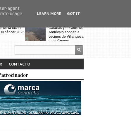
user-agent
erate usage
LEARN MORE
GOT IT
al de la lucha
Calañas y el Cerro de
 el cáncer 2026
Andévalo acogen a
vecinos de Villanueva
de la Cruces
desalojados por el
incendio
s celebra la VII
Noche Blanca en
iteraria "Isabel
Calañas
R
CONTACTO
" y la
ción de la
Patrocinador
a ruta
Fin de curso de la
escuela de baile
"Toma que toma"