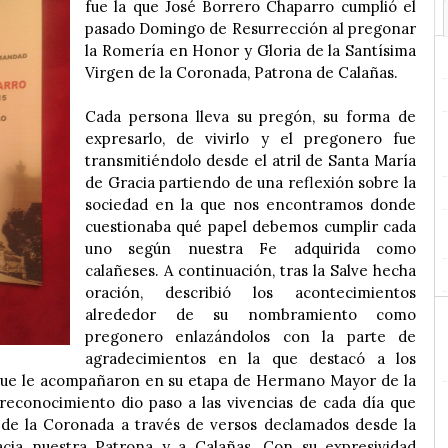
fue la que José Borrero Chaparro cumplió el
pasado Domingo de Resurrección al pregonar
la Romería en Honor y Gloria de la Santísima
Virgen de la Coronada, Patrona de Calañas.
Cada persona lleva su pregón, su forma de
expresarlo, de vivirlo y el pregonero fue
transmitiéndolo desde el atril de Santa María
de Gracia partiendo de una reflexión sobre la
sociedad en la que nos encontramos donde
cuestionaba qué papel debemos cumplir cada
uno según nuestra Fe adquirida como
calañeses. A continuación, tras la Salve hecha
oración, describió los acontecimientos
alrededor de su nombramiento como
pregonero enlazándolos con la parte de
agradecimientos en la que destacó a los
que le acompañaron en su etapa de Hermano Mayor de la
econocimiento dio paso a las vivencias de cada día que
 de la Coronada a través de versos declamados desde la
acia nuestra Patrona y a Calañas. Con su expresividad