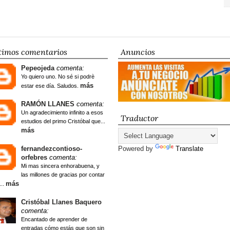
timos comentarios
Anuncios
Pepeojeda
comenta:
Yo quiero uno. No sé si podrè
más
estar ese día. Saludos.
RAMÓN LLANES
comenta:
Un agradecimiento infinito a esos
Traductor
estudios del primo Cristóbal que...
más
fernandezcontioso-
Powered by
Translate
orfebres
comenta:
Mi mas sincera enhorabuena, y
las millones de gracias por contar
más
...
Cristóbal Llanes Baquero
comenta:
Encantado de aprender de
entradas cómo estás que son sin