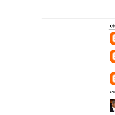
Úl
con