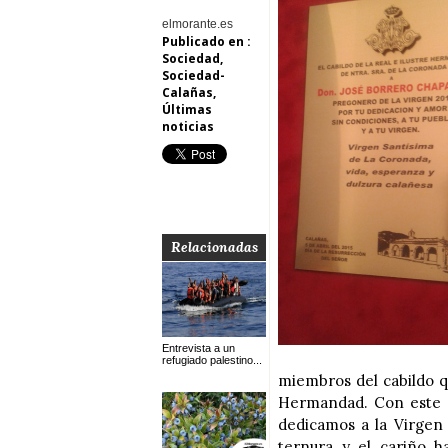
elmorante.es
Publicado en :
Sociedad
,
Sociedad-
Calañas
,
Últimas
noticias
Relacionadas
Entrevista a un
refugiado palestino...
miembros del cabildo 
Hermandad. Con este r
dedicamos a la Virgen
ternura y el cariño h