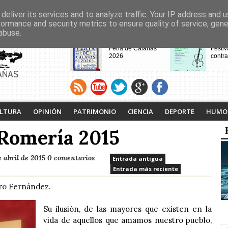
deliver its services and to analyze traffic. Your IP address and 
formance and security metrics to ensure quality of service, gen
abuse.
CABECERAS
Feria de Calañas
Festiv
2026
contra
AÑAS
VIII Feria de
Calaña
Videojuegos de
Ruta L
LTURA
OPINIÓN
PATRIMONIO
CIENCIA
DEPORTE
HUMO
Calañas
Tejero
proyec
 Romería 2015
pasad
 abril de 2015
0 comentarios
Entrada antigua
Entrada más reciente
ro Fernández.
Su ilusión, de las mayores que existen en la
vida de aquellos que amamos nuestro pueblo,