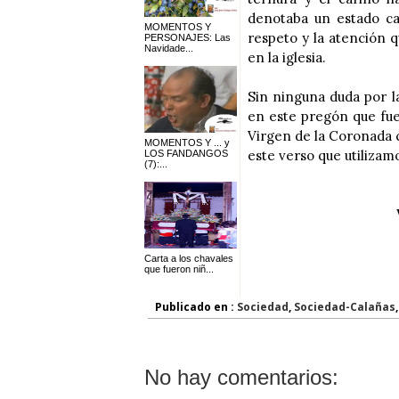
denotaba un estado cas
MOMENTOS Y
respeto y la atención 
PERSONAJES: Las
Navidade...
en la iglesia.
Sin ninguna duda por la
en este pregón que fue
Virgen de la Coronada 
MOMENTOS Y ... y
este verso que utilizamos
LOS FANDANGOS
(7):...
Carta a los chavales
que fueron niñ...
Publicado en :
Sociedad
,
Sociedad-Calañas
No hay comentarios: